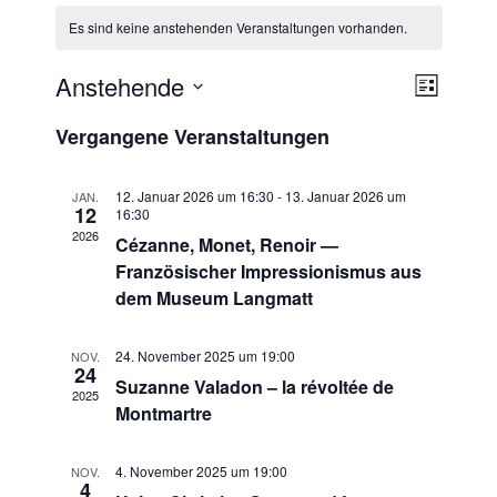
Es sind keine anstehenden Veranstaltungen vorhanden.
Anstehende
A
V
L
e
n
D
i
Vergangene Veranstaltungen
r
s
a
s
a
t
t
i
e
n
12. Januar 2026 um 16:30
-
13. Januar 2026 um
JAN.
u
12
c
s
16:30
m
2026
t
Cézanne, Monet, Renoir —
h
w
a
Französischer Impressionismus aus
t
ä
l
dem Museum Langmatt
h
e
t
l
n
u
24. November 2025 um 19:00
NOV.
e
24
n
-
Suzanne Valadon – la révoltée de
n
2025
g
Montmartre
N
.
A
a
n
4. November 2025 um 19:00
NOV.
v
s
4