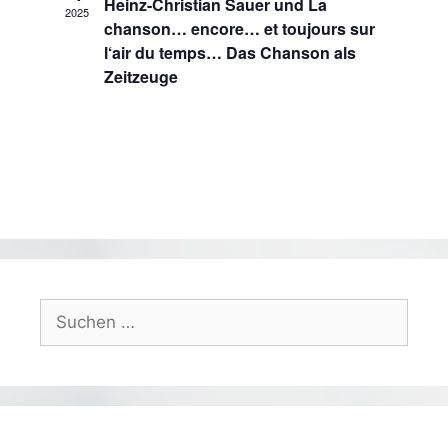
Heinz-Christian Sauer und La
i
2025
i
chanson… encore… et toujours sur
c
g
l‘air du temps… Das Chanson als
h
a
Zeitzeuge
t
t
e
n
i
-
o
N
n
a
v
i
g
a
Suchen
t
nach:
i
o
n