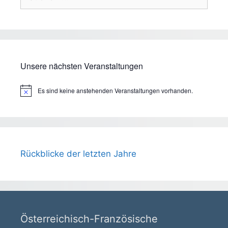
nach:
Unsere nächsten Veranstaltungen
Es sind keine anstehenden Veranstaltungen vorhanden.
H
i
n
w
e
i
s
Rückblicke der letzten Jahre
Österreichisch-Französische