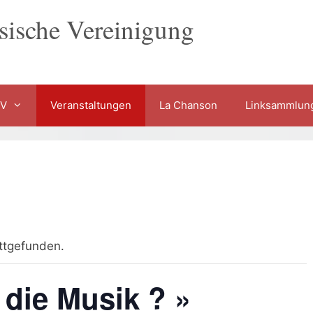
sische Vereinigung
FV
Veranstaltungen
La Chanson
Linksammlun
attgefunden.
 die Musik ? »