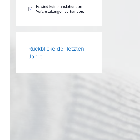
Es sind keine anstehenden
H
Veranstaltungen vorhanden.
i
n
w
e
i
s
Rückblicke der letzten
Jahre